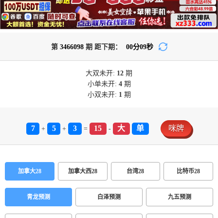
第
3466098
期 距下期：
00
分
09
秒
大双
未开:
12
期
小单
未开:
4
期
小双
未开:
1
期
7
5
3
15
大
单
咪牌
+
+
=
-
加拿大28
加拿大西28
台湾28
比特币28
青龙预测
白泽预测
九五预测