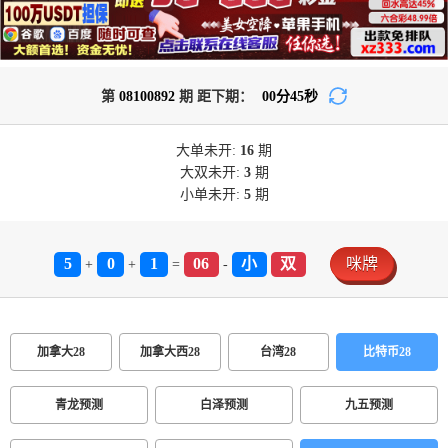
第
08100892
期 距下期：
00
分
45
秒
大单
未开:
16
期
大双
未开:
3
期
小单
未开:
5
期
5
0
1
06
小
双
咪牌
+
+
=
-
加拿大28
加拿大西28
台湾28
比特币28
青龙预测
白泽预测
九五预测